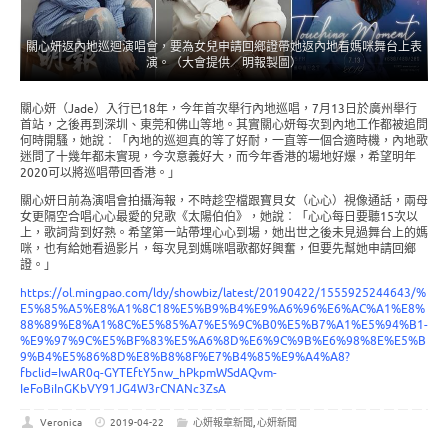
關心妍返內地巡迴演唱會，要為女兒申請回鄉證帶她返內地看媽咪舞台上表
演。（大會提供／明報製圖）
關心妍（Jade）入行已18年，今年首次舉行內地巡唱，7月13日於廣州舉行
首站，之後再到深圳、東莞和佛山等地。其實關心妍每次到內地工作都被追問
何時開騷，她說︰「內地的巡迴真的等了好耐，一直等一個合適時機，內地歌
迷問了十幾年都未實現，今次意義好大，而今年香港的場地好爆，希望明年
2020可以將巡唱帶回香港。」
關心妍日前為演唱會拍攝海報，不時趁空檔跟寶貝女（心心）視像通話，兩母
女更隔空合唱心心最愛的兒歌《太陽伯伯》，她說︰「心心每日要聽15次以
上，歌詞背到好熟。希望第一站帶埋心心到場，她出世之後未見過舞台上的媽
咪，也有給她看過影片，每次見到媽咪唱歌都好興奮，但要先幫她申請回鄉
證。」
https://ol.mingpao.com/ldy/showbiz/latest/20190422/1555925244643/%
E5%85%A5%E8%A1%8C18%E5%B9%B4%E9%A6%96%E6%AC%A1%E8%
88%89%E8%A1%8C%E5%85%A7%E5%9C%B0%E5%B7%A1%E5%94%B1-
%E9%97%9C%E5%BF%83%E5%A6%8D%E6%9C%9B%E6%98%8E%E5%B
9%B4%E5%86%8D%E8%B8%8F%E7%B4%85%E9%A4%A8?
fbclid=IwAR0q-GYTEftY5nw_hPkpmWSdAQvm-
IeFoBiInGKbVY91JG4W3rCNANc3ZsA
Veronica
2019-04-22
心妍報章新聞
,
心妍新聞