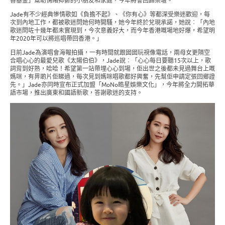
善基金」幫助情緒抑鬱的小朋友和家庭，今年將會回歸樂壇。
Jade有不少經典慘情歌如《負擔不起》、《你有心》等都深受樂迷歡迎，每
次到內地工作，都被歌迷問她何時開騷，她今年終於兌現承諾，她說︰「內地
歌迷問咗十幾年都未實現到，今次意義好大，而今年香港嘅場地好爆，希望明
年2020年可以將巡唱帶回香港。」
日前Jade為演唱會海報拍攝，一有時間就跟囡囡玩視像電話，兩母女更隔空
合唱心心的最愛兒歌《太陽伯伯》，Jade說︰「心心每日要聽15次以上，歌
詞背到好熟，哈哈！希望第一站帶埋心心到場，佢出世之後都未見過舞台上嘅
媽咪，有畀啲片佢睇過，每次見到媽咪唱歌都好興奮，先幫佢申請定張回鄉證
先。」Jade亦同時宣布正式加盟「MoNo晧星娛樂文化」，今年將全力開拓華
語市場，推出廣東和國語新歌，答謝歌迷的支持。