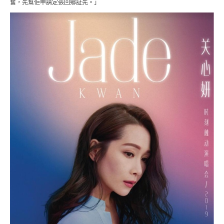
奮，先幫佢申請定張回鄉証先。」