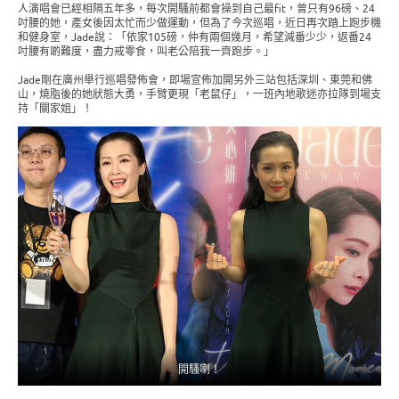
人演唱會已經相隔五年多，每次開騷前都會操到自己最fit，曾只有96磅、24
吋腰的她，產女後因太忙而少做運動，但為了今次巡唱，近日再次踏上跑步機
和健身室，Jade說：「依家105磅，仲有兩個幾月，希望減番少少，返番24
吋腰有啲難度，盡力戒零食，叫老公陪我一齊跑步。」
Jade剛在廣州舉行巡唱發佈會，即場宣佈加開另外三站包括深圳、東莞和佛
山，燒脂後的她狀態大勇，手臂更現「老鼠仔」，一班內地歌迷亦拉隊到場支
持「關家姐」！
開騷喇！