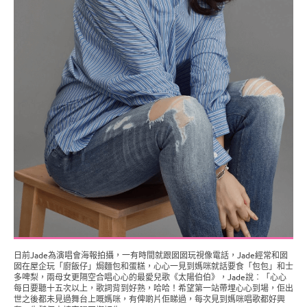
日前Jade為演唱會海報拍攝，一有時間就跟囡囡玩視像電話，Jade經常和囡
囡在屋企玩「廚飯仔」焗麵包和蛋糕，心心一見到媽咪就話要食「包包」和士
多啤梨，兩母女更隔空合唱心心的最愛兒歌《太陽伯伯》，Jade說︰「心心
每日要聽十五次以上，歌詞背到好熟，哈哈！希望第一站帶埋心心到場，佢出
世之後都未見過舞台上嘅媽咪，有俾啲片佢睇過，每次見到媽咪唱歌都好興