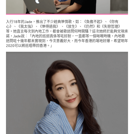
入行18年的Jade，推出了不少經典慘情歌，如：《負擔不起》、《你有
心》、《我太強》、《慘得過我》 、《放生》、《仍然》和《失戀哲理》
等。她直言每次到內地工作，都會被歌迷問何時開騷？這次她終於能夠兌現承
諾，Jade說︰「內地的巡迴真係等咗好耐，一直都等一個啱嘅時機，內地歌
迷問咗十幾年都未實現到，今次意義好大，而今年香港的場地好爆，希望明年
2020可以將巡唱帶回香港。」