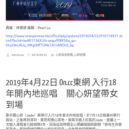
責編：林偉德 編輯：Pearl Lo
http://www.orangenews.hk/officelady/system/2019/04/22/010114931.sh
tml?fbclid=IwAR1736XJth-xegufP8R56q_gu-
OLpOesJ8Jq_MXgtMf7GMe7A1rANOvS_Sg
Veronica
2019-04-22
心妍其他新聞
,
心妍新聞
2019年4月22日 On.cc東網 入行18
年開內地巡唱 關心妍望帶女
到場
歌手關心妍（Jade）將舉行入行18年首次內地巡唱，於7月13日假廣州舉行
首站，之後再到深圳、東莞和佛山等地。曾兩次踏上紅館的Jade，距離上一
次個人演唱會已經相隔5年，因為這段時間全心照顧囡囡和創辦「妍亮生命慈