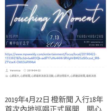
https://www.mpweekly.com/entertainment/focus/local/20190422-
155392?&fbclid=IwAR3Qk-ax8fY7uNv44Hl-SRVgHrBM2GdSOczsd_lR8-
ZTVzeX-CWU3oPXMs4
Veronica
2019-04-22
心妍影片
,
心妍新聞
,
心妍最新消息及活動
,
心妍訪問影片
,
心妍雜誌新聞
,
最新消息
2019年4月22日 橙新聞 入行18年
首次內地巡唱正式展開 關心