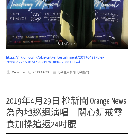
送你心心。
https://hk.on.cc/hk/bkn/cnt/entertainment/20190429/bkn-
20190429163024738-0429_00862_001.html
Veronica
2019-04-29
心妍報章新聞
,
心妍新聞
2019年4月29日 橙新聞 Orange News
為內地巡迴演唱 關心妍戒零
食加操追返24吋腰