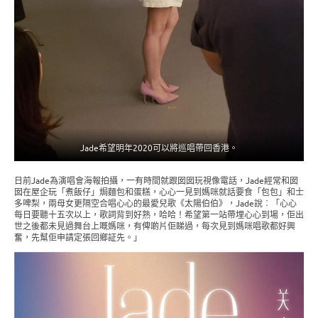
Jade希望明年2020可以將巡唱帶回香港。
日前Jade為演唱會海報拍攝，一有時間就跟囡囡玩視像電話，Jade經常和囡
囡在屋企玩「煮飯仔」焗麵包和蛋糕，心心一見到媽咪就話要食「包包」和士
多啤梨，兩母女更隔空合唱心心的最愛兒歌《太陽伯伯》，Jade說︰「心心
每日要聽十五次以上，歌詞背到好熟，哈哈！希望第一站帶埋心心到場，佢出
世之後都未見過舞台上嘅媽咪，有俾啲片佢睇過，每次見到媽咪唱歌都好興
奮，先幫佢申請定張回鄉証先。」