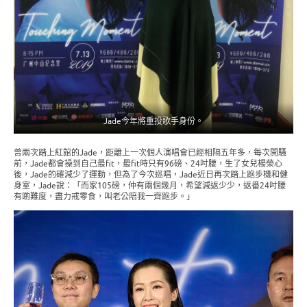
Jade今年將重投歌手身份。
曾兩次踏上紅館的Jade，距離上一次個人演唱會已經相隔五年多，每次開騷
前，Jade都會操到自己最fit，最fit時只有96磅、24吋腰，生了女兒楊榮心
後，Jade的確減少了運動，但為了今次巡唱，Jade近日再次踏上跑步機和健
身室，Jade說：「而家105磅，仲有兩個幾月，希望減返少少，返番24吋腰
有啲難度，盡力戒零食，叫老公陪我一齊跑步。」