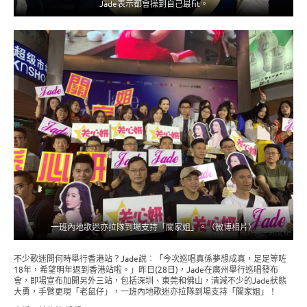
Jade表示都會操到自己最fit。
一班內地歌迷亦拉隊到場支持「關家姐」。（微博相片）
不少歌迷問何時舉行香港站？Jade說︰「今次巡唱真係夢想成真，足足等咗
18年，希望明年返到香港站啦。」昨日(28日)，Jade在廣州舉行巡唱發布
會，即場宣布加開另外三站，包括深圳、東莞和佛山，清減不少的Jade狀態
大勇，手臂更現「老鼠仔」，一班內地歌迷亦拉隊到場支持「關家姐」！