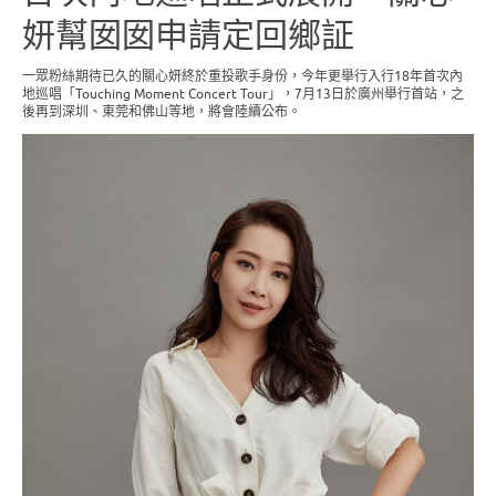
妍幫囡囡申請定回鄉証
一眾粉絲期待已久的關心妍終於重投歌手身份，今年更舉行入行18年首次內
地巡唱「Touching Moment Concert Tour」，7月13日於廣州舉行首站，之
後再到深圳、東莞和佛山等地，將會陸續公布。