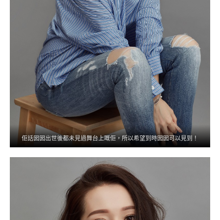
佢話囡囡出世後都未見過舞台上嘅佢，所以希望到時囡囡可以見到！