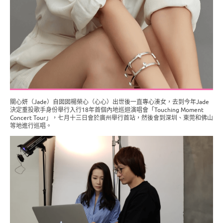
關心妍（Jade）自囡囡楊榮心（心心）出世後一直專心湊女，去到今年Jade
決定重投歌手身份舉行入行18年首個內地巡迴演唱會「Touching Moment
Concert Tour」，七月十三日會於廣州舉行首站，然後會到深圳、東莞和佛山
等地進行巡唱。