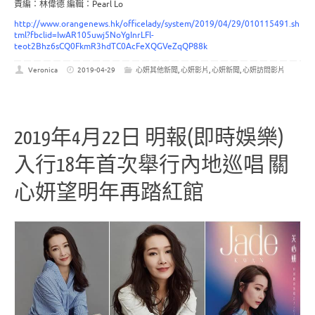
責編：林偉德 編輯：Pearl Lo
http://www.orangenews.hk/officelady/system/2019/04/29/010115491.sh
tml?fbclid=IwAR105uwj5NoYgInrLFl-
teot2Bhz6sCQ0FkmR3hdTC0AcFeXQGVeZqQP88k
Veronica
2019-04-29
心妍其他新聞
,
心妍影片
,
心妍新聞
,
心妍訪問影片
2019年4月22日 明報(即時娛樂)
入行18年首次舉行內地巡唱 關
心妍望明年再踏紅館