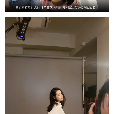
關心妍將舉行入行18年首次內地巡唱，佢話希望帶埋囡囡去！