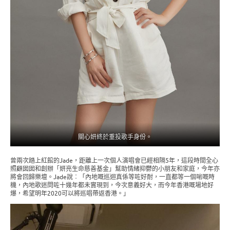
關心妍終於重投歌手身份。
曾兩次踏上紅館的Jade，距離上一次個人演唱會已經相隔5年，這段時間全心
照顧囡囡和創辦「妍亮生命慈善基金」幫助情緒抑鬱的小朋友和家庭，今年亦
將會回歸樂壇。Jade說︰「內地嘅巡迴真係等咗好耐，一直都等一個啱嘅時
機，內地歌迷問咗十幾年都未實現到，今次意義好大，而今年香港嘅場地好
爆，希望明年2020可以將巡唱帶返香港。」