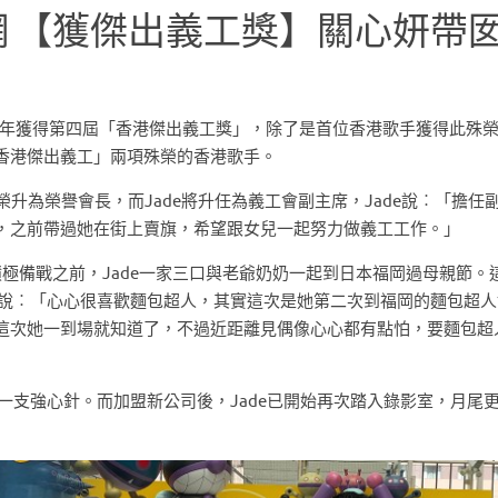
.cc東網 【獲傑出義工獎】關心妍帶
011年獲得第四屆「香港傑出義工獎」，除了是首位香港歌手獲得此殊
香港傑出義工」兩項殊榮的香港歌手。
升為榮譽會長，而Jade將升任為義工會副主席，Jade說︰「擔任
，之前帶過她在街上賣旗，希望跟女兒一起努力做義工工作。」
極備戰之前，Jade一家三口與老爺奶奶一起到日本福岡過母親節。
e說︰「心心很喜歡麵包超人，其實這次是她第二次到福岡的麵包超人
這次她一到場就知道了，不過近距離見偶像心心都有點怕，要麵包超
了一支強心針。而加盟新公司後，Jade已開始再次踏入錄影室，月尾