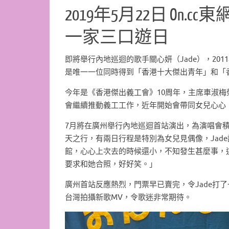
2019年5月22日 On
一家三口遊日
即將舉行內地巡迴的歌手關心妍（Jade），2
是唯一一位同時得到「香港十大傑出青年」和「
今年是《香港傑出義工會》10周年，主席車淑梅榮
會繼續推動義工工作，近年開始會帶同女兒心心
7月將在廣州舉行內地巡迴首站演出，為演唱會積
天之行，有兩日行程是特別為女兒見偶像，Jad
館，心心上次去的時候還小，不知發生甚麼事，
要求和她合照，好好笑。」
廣州首站反應熱烈，門票早已賣完，令Jade打
台灣拍攝新歌MV，令歌迷非常期待。