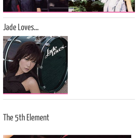
Jade Loves…
The 5th Element