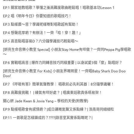
EP.1 關家姐教唱歌？學懂之後高難度歌曲輕鬆唱！唱歌基本功Lesson 1
EP.2 唱《明年今日》你要知道的歌唱技巧！
EP.3 點樣震～音？學識呢樣嘢對唱歌超有幫助！
EP.4 想聲底厚啲？有辦法！一齊「哈！穿！牆！」
EP.5 高音點唱容易D？六分鐘學識技巧輕鬆唱～
[妍亮生命音樂小教室 Special] 小朋友Stay Home有咩做？一齊同Peppa Pig學唱歌
～
EP.6 實戰唱高音 | 爆炸力同轉音技巧同樣重要 | 以身試愛3個「麼」點唱好？
[妍亮生命音樂小教室 For Kids] 小朋友界嘅明星！一齊唱Baby Shark Doo Doo
Doo!
EP.7 《呼吸有害》簡單氣聲教學｜ 唱歌前必先利其器｜8分鐘學識曬！
EP.8 高難度挑戰！ | 練氣有咩好處？ | 唱廣東話歌真係唔易架！
關心妍 Jade Kwan & Jovia Yang – 學校的天使(附教學)
EP.9 點樣唱歌會有感情啲？|成日講嘅氣聲又係點練？| 浩南哥同細細粒
EP.11 一首歌是怎樣鍊成的？????|錄音室其實係點嘅呢？|