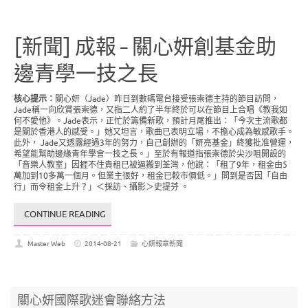
[新聞] 成報 – 關心妍創基金助
邊青學一技之長
核心提示：
關心妍（Jade）昨日到數碼電台接受張崇德主持的節目訪問，
Jade稱一向欣賞張崇德，又指二人約了半年終於可以在節目上合唱《教我如
何不愛他》。Jade表示，正忙於籌備新歌，預計月尾推出：「今次主流歌都
是關於香港人的感受。」她又坦言，歌曲已表明立場，不擔心成為敏感歌手。
此外， Jade又透露經過3年的努力，自己創辦的「妍亮基金」終獲批准營運，
希望能幫助邊緣青年學會一技之長。」至於有報道指張崇德於尖沙咀開設的
「音樂人教室」因捱不住貴租已被逼搬到荃灣，他說：「租了9年，租金由5
萬加到10多萬一個月。但業主很好，租金已較市價低。」問到是否因「自由
行」而令租金上升？」＜採訪、攝影＞史提芬 。
CONTINUE READING
Master Web
2014-08-21
心妍報章新聞
關心妍國際歌迷會聯絡方法