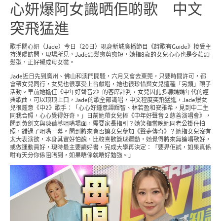
心妍爆阿女識晒佢啲歌 中文
突飛猛進
歌手關心妍（Jade）今日（20日）現身新城廣播節目《詩歌有Guide》接受主
持漢陽訪問，現場所見，Jade頭髮愈剪愈短，她指8歲的女兒心心也是冬菇頭
髮型，正好襯成母女裝。
Jade近日先到廣州、佛山和澳門開騷，六月又會去東莞，只要時間許可，都
會帶女兒同行，女兒也很享受上台獻唱，她也很珍惜與女兒這種「另類」親子
活動。早前她擔任《中年好聲音2》的客席評判，女兒因此多聽媽媽年代的經
典歌曲，可以琅琅上口，Jade的歌全部識唱，中文程度突飛猛進，Jade爆女
兒很鍾意《中2》歌手：「心心好鍾意譚輝智、林若盈和安雅希，見到中二生
同我合照，心心覺得好奇。」日前她帶女兒捧《中年好聲音２慈善演唱會》，
問到黃劍文與陳蒨葶咀嘴場面，需要家長指引？她笑指當晚她同老公掛住拍
照，錯過了咀嘴一幕。問到將來會否讓女兒參加《聲夢傳奇》？她指女兒沒有
太大表演欲，本身其實好怕醜，比較喜歡籃球運動，她覺得將來無論唱歌好，
或做運動員好，現時最主要讀好書，完成大學再決定：「要畀佢試，如果真係
咁有天分你係阻唔到，如果唔係就唔好勉強。」