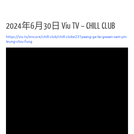
2024年6月30日 Viu TV – CHILL CLUB
https://viu.tv/encore/chill-club/chill-clube231paang-ga-lai-gwaan-sam-yin-
leung-chiu-fung