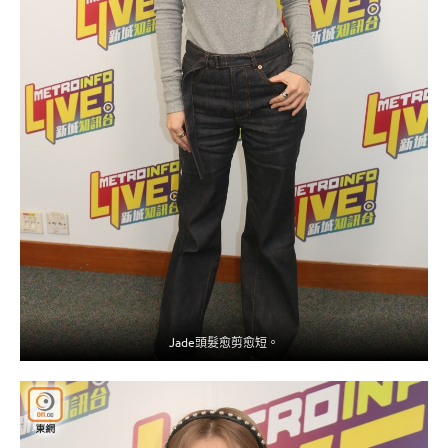
Jade頭髮愈剪愈短。