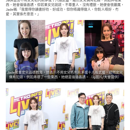
Jade直言不用女兒名列前茅或十八般武藝，縱然女兒偶有犯錯，例如弄壞東
西，她會循循善誘，但若果女兒說謊、不尊重人、沒有禮貌，她便會很嚴厲，
Jade稱:「我覺得你讀書好叻、好成功，但你唔識得做人，你對人唔好、冇
愛，其實係冇意思。」
Jade著重女兒品德教育，她表示不用女兒名列前茅或十八般武藝，縱然女兒
偶有犯錯，例如弄壞了一些東西，她總是循循善誘。（Ig圖片/大會提供）