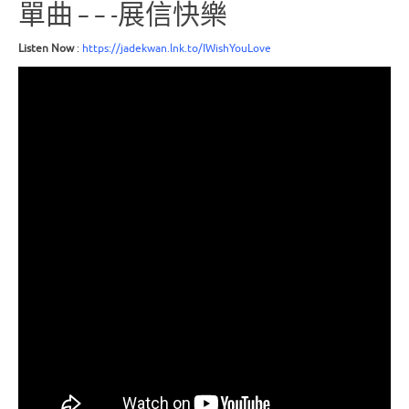
單曲 – – -展信快樂
Listen Now
:
https://jadekwan.lnk.to/IWishYouLove