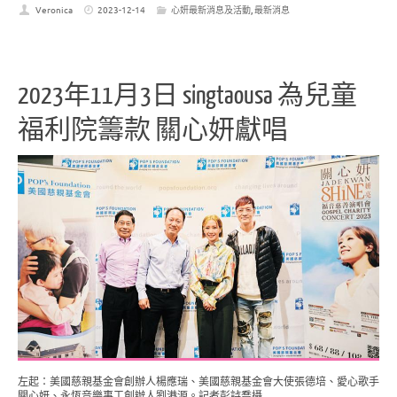
Veronica
2023-12-14
心妍最新消息及活動
,
最新消息
2023年11月3日 singtaousa 為兒童
福利院籌款 關心妍獻唱
左起：美國慈親基金會創辦人楊應瑞、美國慈親基金會大使張德培、愛心歌手
關心妍、永恆音樂事工創辦人劉港源。記者彭詩喬攝