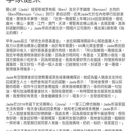
關心妍（Jade）接受新城李有毅（Ben）及兒子李國煒（Benson）主持的
《Ben同Benson「chur」到行》節目訪問，近來Jade忙於在內地舉行巡迴演
唱會，實現多年夢想，她說：「近來一路做緊上年嘅2024巡迴演唱會，做咗
廣州、佛山、東莞、江門、澳門、天津，嚟緊再去佛山南海，去我家鄉，真係
好感動同開心。」Jade早前亦跟北京一間唱片公司簽約，推出第3首新歌《指
尖的蝶》。
早年Jade設立「妍亮生命慈善基金」，並在銅鑼灣開設中心幫助基層人士，
致力以音樂治療身心靈健康，由於每年需要5、60萬元資金營運，Jade將巡迴
演唱部分收入，捐作慈善基金運作用途，她表示：「所以點解我一路做巡演，
我近年喺香港唔係做好多活動，因為身分唔同咗，有基金，又要教小朋友，搵
錢方面我係少咗好多，因為呢個基金，我真係要好努力去搵錢，同埋我唔係好
識籌款，我又好怕，不過一個人去做，已經做咗10年，好感恩，會一路做，
幫得幾多得幾多。」
Jade有空閒便會前往懲教署或某些戒毒機構探訪，她認為藝人親身去支持在
囚或更生人士，他們會有說不出的感動，Jade表示：「佢哋會覺得，我以前
聽你唱歌，但你今日竟然會嚟搵我，原來我哋嘅影響力，係你同佢講一句加
油，嗰句加油嘅重量會好大，我除咗做呢啲，一有時間就會去做其他支線服
務，我覺得好有意思，我會繼續做多少少、唱多少少，去發放呢個光。」
Jade於2016年誕下女兒楊榮心（Jovia），一家三口樂也融融。Jade形容家庭
生活有規律，每天會5點前回家煮飯，她和老公推掉很多應酬，Jade表示：
「工人姐姐會幫我切好晒啲餸，我返去煮，因為我個女會帶午飯返學校，想佢
食好啲，我會諗好晒一星期嘅菜，如果阿女做功課快，我哋會玩遊戲，臨瞓前
一齊祈禱；而星期日就同家人食飯，包括我媽咪、奶奶、姑奶，係家庭日。」