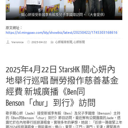
關心妍接受新城李有毅及兒子李國煒訪問。（大會提供）
原文網址：
https://ol.mingpao.com/ldy/showbiz/latest/20250422/1745303168616
Veronica
2025-04-22
心妍報章新聞
,
心妍新聞
2025年4月22日 StarsHK 關心妍內
地舉行巡唱 酬勞撥作慈善基金
經費 新城廣播《Ben同
Benson「chur」到行》訪問
歌手關心妍（Jade）接受新城李有毅（Ben）及兒子李國煒（Benson）主持
的《Ben同Benson「chur」到行》節目訪問，最近鮮有公開露面的Jade，透
露忙於在內地舉行巡迴演唱會，實現多年的夢想，她說：「近排一路做緊上年
嘅2024巡迴演唱會，做咗廣州、佛山、東莞、江門、澳門、天津，嚟緊再去