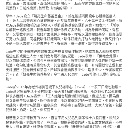
佛山南海，去我家鄉，真係好感動同開心。」Jade早前亦跟北京一間唱片公
司簽約，日前推出第3首新歌《指尖的蝶》。
早年，Jade設立「妍亮生命慈善基金」，並在銅鑼灣開設中心幫助基層人
士，致力以音樂治療心身靈健康，由於每年需要五、六十萬元資金作營運，所
以Jade將巡迴演唱的部份收入，捐作慈善基金的運作用途，她表示：「所以
點解我一路做巡演，我近年喺香港唔係做好多活動，因為身份唔同咗，有基
金，又要教小朋友，搵錢方面我係少咗好多，咁所以因為呢個基金，我真係要
好努力去搵錢，同埋我唔係好識籌款，唔係好識去打劫人哋荷包，我又好怕，
不過一個人去做，已經做咗十年，好感恩，會一路做，幫得幾多得幾多。」
Jade有空閒便會前往懲教署或某些戒毒機構作探訪，她認為藝人親身去支持
這些在囚或更生人士，他們會有說不出的感動，Jade表示：「佢哋會覺得，
我以前聽你唱歌，但你今日竟然會來搵我，原來我哋嘅影響力係你同佢講一句
加油，嗰句加油嘅重量會好大，其實我除咗做呢啲，我一有時間就會去做其他
支線服務，我覺得好有意思，所以我會繼續做多少少、唱多少少，去發放呢個
光。」而「妍亮生命慈善基金」今年踏入10周年，Jade希望可以舉行慶祝活
動。
Jade於2016年為老公楊長智誕下女兒楊榮心（Jovia），一家三口樂也融融。
Jade形容家庭生活十分有規律，每天會5點前回家煮飯，所以她和老公都會推
掉很多應酬，Jade表示：「工人姐姐會幫我切好晒啲餸，我返去煮，因為我
個女會帶午飯返學校，想佢食好啲，所以我會諗好晒一星期嘅菜，如果阿女做
功課快，我哋會玩遊戲，臨瞓前會一齊祈禱；而星期日就一大家人食飯，包括
我媽咪、奶奶、姑奶，係家庭日。」
最著重女兒品德教育的Jade，直言不用女兒名列前茅或十八般武藝，縱然女
兒偶有犯錯，例如弄壞了一些東西，她總是循循善誘，但若果女兒說謊、不尊
重人、沒有禮貌，她便會很嚴厲，Jade稱:「我覺得你讀書好叻、好成功，但