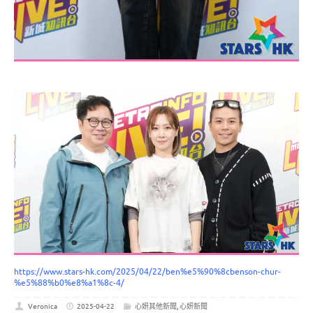
https://www.stars-hk.com/2025/04/22/ben%e5%90%8cbenson-chur-
%e5%88%b0%e8%a1%8c-4/
Veronica
2025-04-22
心妍其他新聞
,
心妍新聞