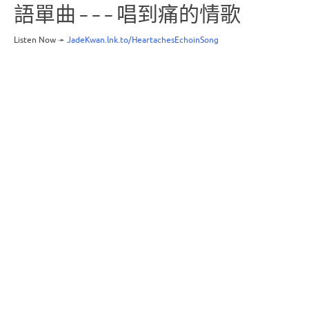
語單曲 – – – 唱到痛的情歌
Listen Now ➛
JadeKwan.lnk.to/HeartachesEchoinSong