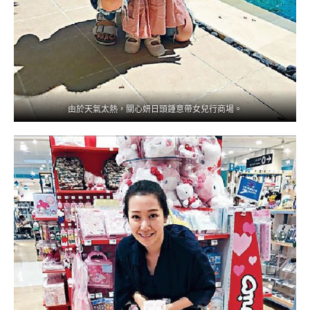
由於天氣太熱，關心妍日頭鍾意帶女兒行商場。