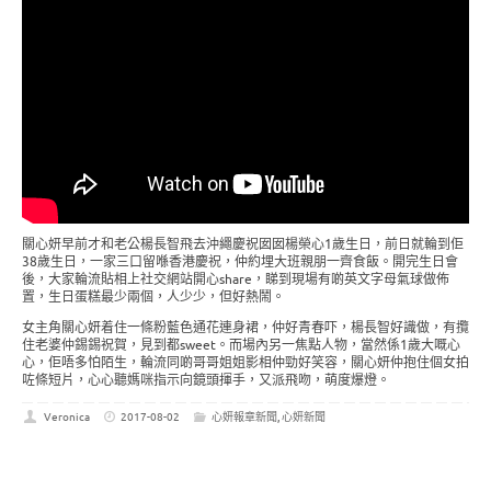
關心妍早前才和老公楊長智飛去沖繩慶祝囡囡楊榮心1歲生日，前日就輪到佢
38歲生日，一家三口留喺香港慶祝，仲約埋大班親朋一齊食飯。開完生日會
後，大家輪流貼相上社交網站開心share，睇到現場有啲英文字母氣球做佈
置，生日蛋糕最少兩個，人少少，但好熱鬧。
女主角關心妍着住一條粉藍色通花連身裙，仲好青春吓，楊長智好識做，有攬
住老婆仲錫錫祝賀，見到都sweet。而場內另一焦點人物，當然係1歲大嘅心
心，佢唔多怕陌生，輪流同啲哥哥姐姐影相仲勁好笑容，關心妍仲抱住個女拍
咗條短片，心心聽媽咪指示向鏡頭揮手，又派飛吻，萌度爆燈。
Veronica
2017-08-02
心妍報章新聞
,
心妍新聞