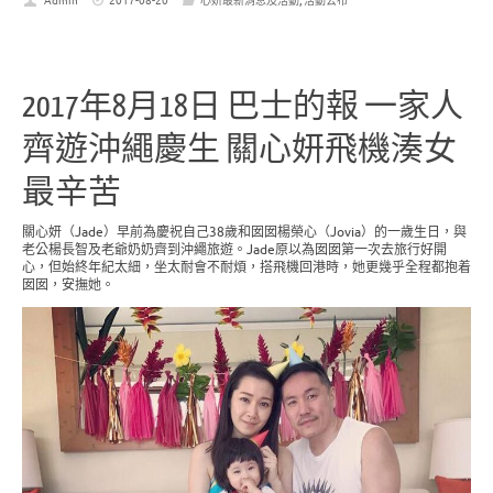
Admin
2017-08-20
心妍最新消息及活動
,
活動公布
2017年8月18日 巴士的報 一家人
齊遊沖繩慶生 關心妍飛機湊女
最辛苦
關心妍（Jade）早前為慶祝自己38歲和囡囡楊榮心（Jovia）的一歲生日，與
老公楊長智及老爺奶奶齊到沖繩旅遊。Jade原以為囡囡第一次去旅行好開
心，但始終年紀太細，坐太耐會不耐煩，搭飛機回港時，她更幾乎全程都抱着
囡囡，安撫她。