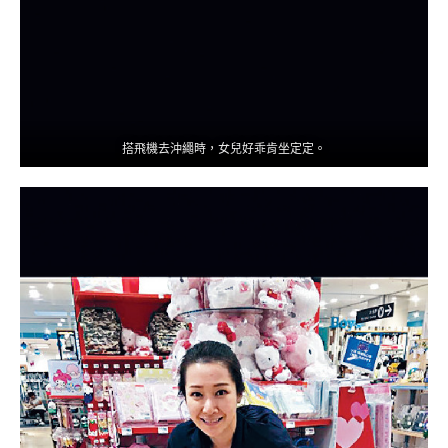
搭飛機去沖繩時，女兒好乖肯坐定定。