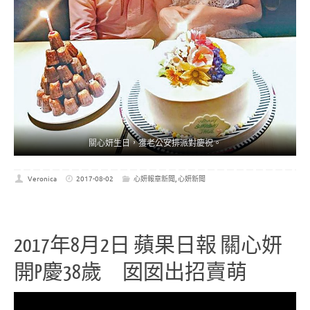
關心妍生日，獲老公安排派對慶祝。
Veronica
2017-08-02
心妍報章新聞
,
心妍新聞
2017年8月2日 蘋果日報 關心妍
開P慶38歲 囡囡出招賣萌