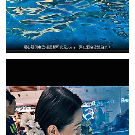
關心妍與老公楊長智和女兒Jovia一齊在酒店泳池游水。