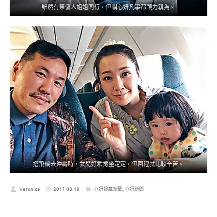
雖然有帶傭人姐姐同行，但關心妍凡事都親力親為。
搭飛機去沖繩時，女兒好乖肯坐定定，但回程就比較辛苦。
Veronica
2017-08-18
心妍報章新聞
,
心妍新聞