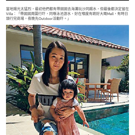
當地陽光太猛烈，最初他們都有帶囡囡去海灘玩沙同踢水，但最後都決定留在
Villa：「帶囡囡周圍行吓，同喺泳池游水，好在嗰度有啲好大嘅Mall，有時日
頭行完商場，夜晚先Outdoor活動吓。」