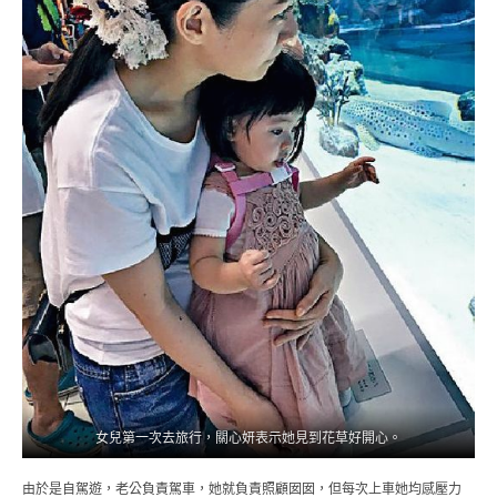
女兒第一次去旅行，關心妍表示她見到花草好開心。
由於是自駕遊，老公負責駕車，她就負責照顧囡囡，但每次上車她均感壓力