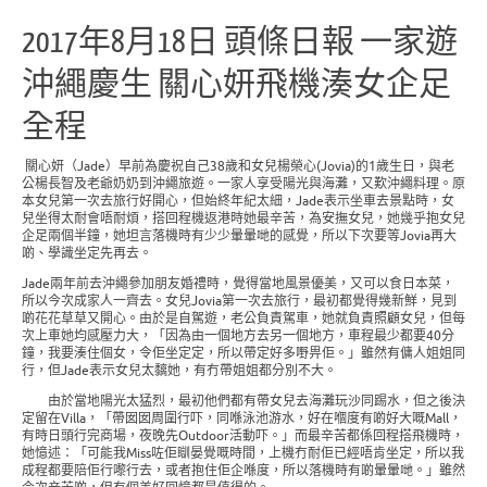
2017年8月18日 頭條日報 一家遊
沖繩慶生 關心妍飛機湊女企足
全程
關心妍（Jade）早前為慶祝自己38歲和女兒楊榮心(Jovia)的1歲生日，與老
公楊長智及老爺奶奶到沖繩旅遊。一家人享受陽光與海灘，又歎沖繩料理。原
本女兒第一次去旅行好開心，但始終年紀太細，Jade表示坐車去景點時，女
兒坐得太耐會唔耐煩，搭回程機返港時她最辛苦，為安撫女兒，她幾乎抱女兒
企足兩個半鐘，她坦言落機時有少少暈暈哋的感覺，所以下次要等Jovia再大
啲、學識坐定先再去。
Jade兩年前去沖繩參加朋友婚禮時，覺得當地風景優美，又可以食日本菜，
所以今次成家人一齊去。女兒Jovia第一次去旅行，最初都覺得幾新鮮，見到
啲花花草草又開心。由於是自駕遊，老公負責駕車，她就負責照顧女兒，但每
次上車她均感壓力大，「因為由一個地方去另一個地方，車程最少都要40分
鐘，我要湊住個女，令佢坐定定，所以帶定好多嘢畀佢。」雖然有傭人姐姐同
行，但Jade表示女兒太黐她，有冇帶姐姐都分別不大。
由於當地陽光太猛烈，最初他們都有帶女兒去海灘玩沙同踢水，但之後決
定留在Villa，「帶囡囡周圍行吓，同喺泳池游水，好在嗰度有啲好大嘅Mall，
有時日頭行完商場，夜晚先Outdoor活動吓。」而最辛苦都係回程搭飛機時，
她憶述：「可能我Miss咗佢瞓晏覺嘅時間，上機冇耐佢已經唔肯坐定，所以我
成程都要陪佢行嚟行去，或者抱住佢企喺度，所以落機時有啲暈暈哋。」雖然