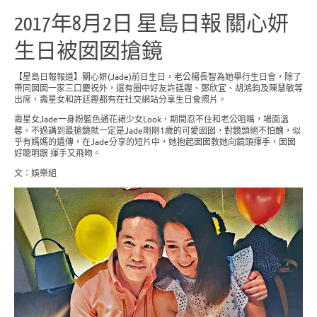
2017年8月2日 星島日報 關心妍
生日被囡囡搶鏡
【星島日報報道】關心妍(Jade)前日生日，老公楊長智為她舉行生日會，除了
帶同囡囡一家三口慶祝外，還有圈中好友許廷鏗、鄭欣宜、胡鴻鈞及陳慧敏等
出席，壽星女和許廷鏗都有在社交網站分享生日會照片。
壽星女Jade一身粉藍色通花裙少女Look，期間忍不住和老公咀嘴，場面溫
馨。不過講到最搶鏡就一定是Jade剛剛1歲的可愛囡囡，對鏡頭絕不怕醜，似
乎有媽媽的遺傳，在Jade分享的短片中，她抱起囡囡教她向鏡頭揮手，囡囡
好聰明跟 揮手又飛吻。
文：娛樂組