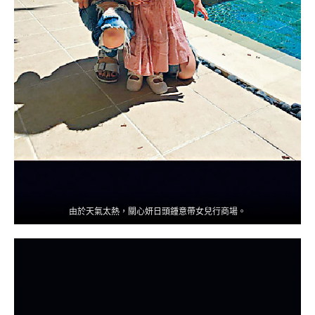
由於天氣太熱，關心妍日頭鍾意帶女兒行商場。