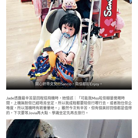
關心妍帶女兒行Sanrio，兩個都好Enjoy。
Jade透露最辛苦是回程搭飛機時，她憶述：「可能我Miss咗佢瞓晏覺嘅時
間，上機無耐佢已經唔肯坐定，所以我成程都要陪佢行嚟行去，或者抱住佢企
喺度，所以落機時有啲暈暈哋。」雖然今次有辛苦，但有個美好回憶都是值得
的，下次要等Jovia再大點、學識坐定先再去旅行。