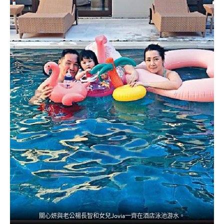
關心妍與老公楊長智和女兒Jovia一齊在酒店泳池游水。