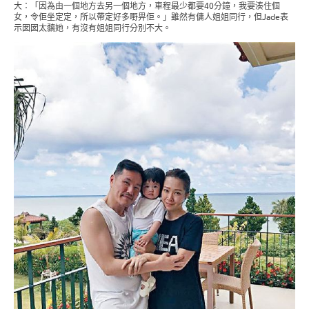
大：「因為由一個地方去另一個地方，車程最少都要40分鐘，我要湊住個
女，令佢坐定定，所以帶定好多嘢畀佢。」雖然有傭人姐姐同行，但Jade表
示囡囡太黐她，有沒有姐姐同行分別不大。