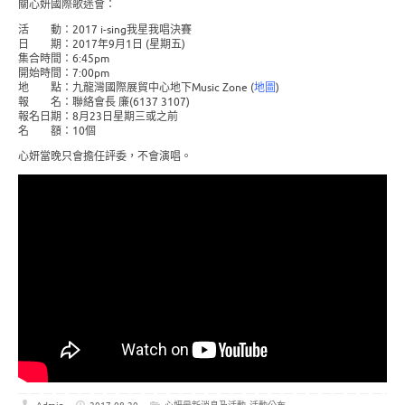
關心妍國際歌迷會：
活 動：2017 i-sing我星我唱決賽
日 期：2017年9月1日 (星期五)
集合時間：6:45pm
開始時間：7:00pm
地 點：九龍灣國際展貿中心地下Music Zone (
地圖
)
報 名：聯絡會長 廉(6137 3107)
報名日期：8月23日星期三或之前
名 額：10個
心妍當晚只會擔任評委，不會演唱。