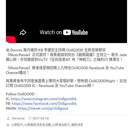
由 Dennie 黃丹儀同 KB 李健宏主持嘅 ChillGOOD 全新音樂節目
《MusicPanda》正式面世！首集邀請到同台《靚媽圍爐》主持之一 歌手 Jade
關心妍，亦到邀請到ViuTV《全民造星III》有「神經刀」之稱的CY 陳澤言！
《MusicPanda》將會逢星期四晚上九時在ChillGOOD Facebook 及 YouTube
Channel播出！
每集將會有不同星級嘉賓上嚟同大家唱好歌，想有個 ChillGOODNight， 記住
訂閱 ChillGOOD IG、Facebook 及 YouTube Channel喇！
Follow ChillGOOD :
IG:
https://www.instagram.com/chillgoodhk​​
FB:
https://www.facebook.com/Chillgoodhk​
MeWe:
https://mewe.com/p/chillgood
Veronica
2021-03-18
心妍影片
,
心妍最新消息及活動
,
心妍演出影片
,
最新消息