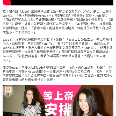
歌手關心妍（Jade）出席歌唱比賽活動，問到愛女楊榮心（心心）是否已上學？
Jade說：「未，只係返Playgroup。」隨即自封是「懵盛盛」家長，Jade說：
「朋友話我知心心今年9月要報學前班，我真係唔知，所以唔會係怪獸家長。（讀
名校？）唔使，近屋企就得喇，最好可以行返學。」Jade否認住半山，被問到是
否搬到山頂？她說：「香港區啦，附近有女校同埋有一條龍升學嘅學校，自己唔
太擔心，等上帝安排。」
Jade表示沒有逼女兒睇圖書及背數字，她說：「反而日日帶佢去玩，教佢禮貌同
叫人，品德緊要，依家佢識Thank You，數字1至10佢遲早會識。」由於心心是
Jade的心肝寶貝，身為人母的她自爆日夜抱女搞到整傷手，Jade說：「成日抱搞
到扭親兩邊手，去睇醫生按到隻手瘀晒。」隨即打爛醋埕表示愛女只懂叫爸爸，
Jade說：「對住我叫爸爸，我教佢叫媽媽，佢都係叫爸爸，冇辦法，仲未識
叫。」
加盟Neway不久即大肚的Jade坦言與公司合約一而再、再而三延期，她說：「仲
有兩年幾，其實同Neway嘅關係一直都好好，已經唔係合唔合約。」另外，同場
的葉家寶講解是次唱歌比賽詳情，透露18個參賽者有12位唱英文歌，奪冠者將代
表香港出席10月於緬甸舉行的世界賽。