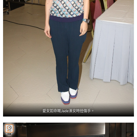
愛女如命嘅Jade湊女時扭傷手。