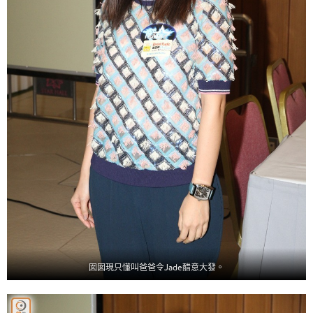
囡囡現只懂叫爸爸令Jade醋意大發。