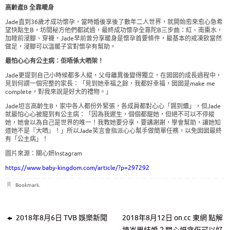
高齡產B 全靠曖身
Jade直到36歲才成功懷孕，當時婚後享後了數年二人世界，就開始愈來愈心急希
望快點生B，坊間秘方他們都試過，最終成功懷孕全靠陀B三步曲：紅、南棗水，
加睡前浸腳、穿襪，Jade早前曾分享暖身是懷孕首要條件，最基本的戒凍飲當然
做足，浸腳可以溫暖子宮對懷孕有幫助。
最怕心心有公主病：佢唔係大哂架！
Jade更提到自己小時候都多人縱，父母離異後變得獨立，在囡囡的成長過程中，
見到何謂一個完整的家長：「見到她幸福之餘，我都好幸福，囡囡是make me
complete，對我來說是好大的禮物。」
Jade坦言高齡生B，家中各人都份外緊張，各成員都對心心「錫到燶」，但Jade
就最怕心心被寵到有公主病：「因為我遲生，個個都寵她，但絕不可以不停縱
她，她會以為自己是世界的唯一！我教她要分享，要講謝謝，學會幫助，讓她知
道她不是『大哂』！」所以Jade笑言會指派心心幫手做簡單任務，以免囡囡最終
有「公主病」！
圖片來源：關心妍Instagram
https://www.baby-kingdom.com/article/?p=297292
Bookmark
.
2018年8月6日 TVB 娛樂新聞
2018年8月12日 on.cc 東網 點解