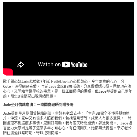
歌手關心妍Jade結婚後7年誕下囡囡Jovia心心楊榮心，今年兩歲的心心十分
Cute，深得網民喜愛， 早前Jade出席BB展活動，分享做媽媽心得。見她現在湊
心心，又開始音樂學校的事業，是一個正面積極的媽媽，但Jade卻提到自己兩年
前，剛生B後懷疑出現情緒問題。
Jade坐月情緒崩潰：一時間處理唔到咁多嘢
Jade提到坐月期間曾情緒崩潰，幸好有老公支持：「生完BB完全不懂得幫她換
片、沖涼，家中又有很多人照顧我們，包括陪月等等，成屋人有很多意見，一時
間處理不到這麼多事情，感到好無助，我有兩天時間崩潰，躲進房間。」Jade坦
言壓力大原因是等了這麼多年才有心心，有任何閃失，她都無法擔當。幸好老公
陪住渡過非常時期，得以控制情緒。