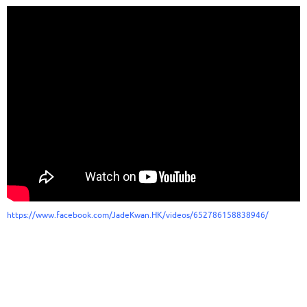
https://www.facebook.com/JadeKwan.HK/videos/652786158838946/