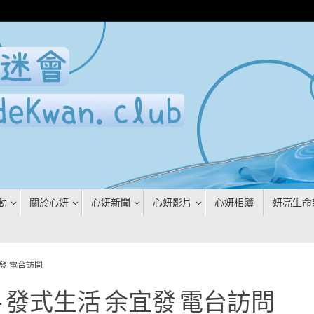
動
關於心妍
心妍新聞
心妍影片
心妍相簿
妍亮生命
宜發 電台訪問
881- 發式生活 余宜發 電台訪問