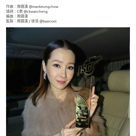
作曲：周錫漢 @mankeungchow
填詞：C君 @ckwancheng
編曲：周錫漢
監製：周錫漢 / 徐浩 @basicxxii