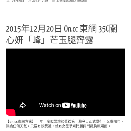
Veronica
2015-12-20
心妍報章新聞
,
心妍新聞
2015年12月20日 On.cc 東網 35C關
心妍「峰」芒玉腿齊露
【on.cc東網專訊】 一年一度嘅樂壇頒獎禮第一擊今日正式舉行，又喺嗰句，
無論任何天氣，只要有頒獎禮，就有女星爭妍鬥麗同鬥拋胸嘅場面。