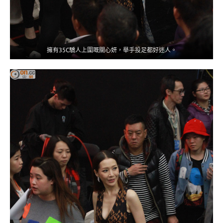
擁有35C驕人上圍嘅關心妍，舉手投足都好迷人。