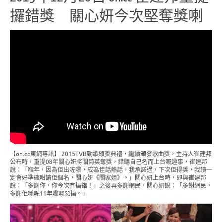
攞錯獎 關心妍今次堅奪獎喇
【on.cc東網專訊】 2015TVB勁歌頒獎典禮，繼續頒發歌曲獎，主持人崔建邦
公布時，重提08年關心妍將關菊英奪獎，錯聽自己名而上台嘅趣事，崔建邦
說：「嗰年，因為佢出咗嚟，成為佳話熱話，我承諾過，下次佢得獎，我讀一
定會好準確咁讀佢個名，關心妍《關家姐》。」關心妍上台時，即與崔建邦
說：「多謝你，你今次冇搞錯！」之後再多謝網民，關心妍說：「多謝網民，
多謝佢哋呢11年嚟嘅惡搞。」