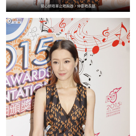
關心妍唔單止晒胸器，仲要晒長腿