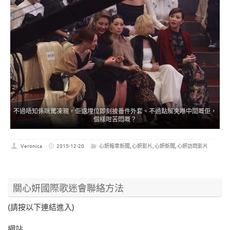
不過唔知係咪驚凍親，佢返埋位即刻披番件外套。不過點解夾喺中間嘅佢，
個樣咁苦悶嘅？
Veronica
2015-12-20
心妍報章新聞
,
心妍影片
,
心妍新聞
,
心妍訪問影片
關心妍國際歌迷會聯絡方法
(請按以下連結進入)
網站