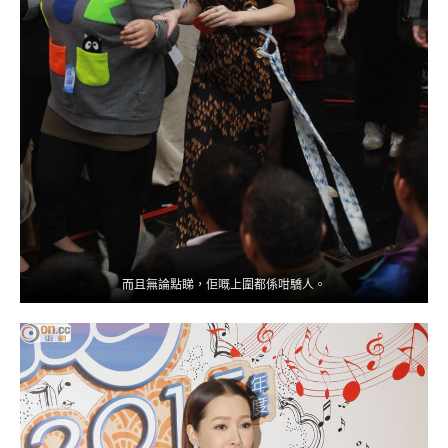
而且無論點睇，佢嘅上圍都係咁驕人。