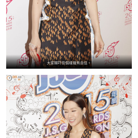
大家睇吓佢個樣幾有自信。