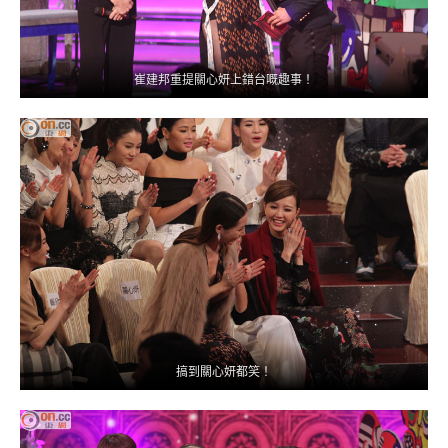
崔建邦重提關心妍上錯台嘅趣事！
搞到關心妍都笑！