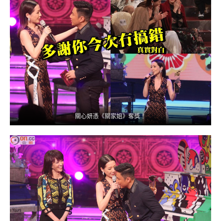
關心妍憑《關家姐》奪獎！