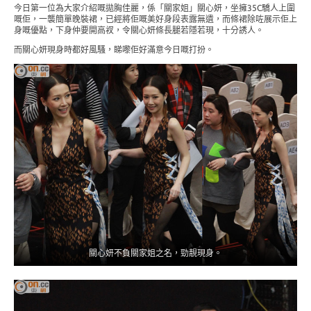
今日第一位為大家介紹嘅拋胸佳麗，係「關家姐」關心妍，坐擁35C驕人上圍
嘅佢，一襲簡單晚裝裙，已經將佢嘅美好身段表露無遺，而條裙除咗展示佢上
身嘅優點，下身仲要開高衩，令關心妍條長腿若隱若現，十分誘人。
而關心妍現身時都好風騷，睇嚟佢好滿意今日嘅打扮。
關心妍不負關家姐之名，勁靚現身。