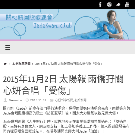
心妍報章新聞
2015年11月2日 太陽報 雨僑孖關心妍合唱「受傷」
2015年11月2日 太陽報 雨僑孖關
心妍合唱「受傷」
Veronica
2015-11-02
心妍報章新聞
,
心妍新聞
關心妍（Jade）前晚在澳門舉行演唱會，邀得雨僑擔任演唱會嘉賓，雨僑笑言與
Jade合唱難度極高的歌曲《拈花惹草》後，因太大力運氣以致元氣大傷。
Jade獻唱新歌《人生銀行》時，感性地表示在事業低潮期曾想過死：「諗過自
殺，幸好有身邊家人、朋友嘅支持，加上參加咗義工工作後，個人得到啟發先冇
再有呢啲咁負面嘅想法。」在場歌迷聞言即大叫Jade「加油」！