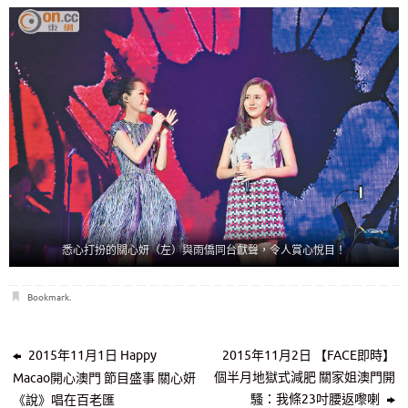
悉心打扮的關心妍（左）與雨僑同台獻聲，令人賞心悅目！
Bookmark
.
2015年11月1日 Happy
2015年11月2日 【FACE即時】
個半月地獄式減肥 關家姐澳門開
Macao開心澳門 節目盛事 關心妍
騷：我條23吋腰返嚟喇
《說》唱在百老匯