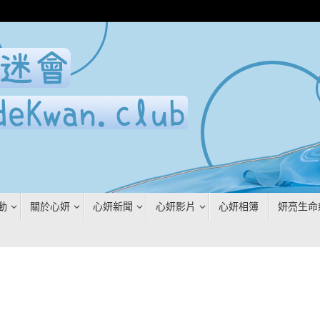
動
關於心妍
心妍新聞
心妍影片
心妍相簿
妍亮生命